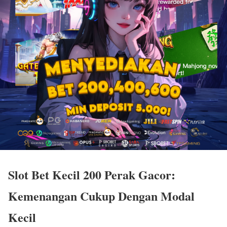
Slot Bet Kecil 200 Perak Gacor:
Kemenangan Cukup Dengan Modal
Kecil