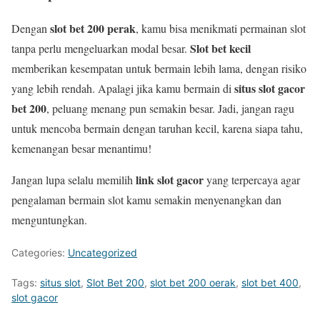
slot bet 200 perak
Dengan
, kamu bisa menikmati permainan slot
Slot bet kecil
tanpa perlu mengeluarkan modal besar.
memberikan kesempatan untuk bermain lebih lama, dengan risiko
situs slot gacor
yang lebih rendah. Apalagi jika kamu bermain di
bet 200
, peluang menang pun semakin besar. Jadi, jangan ragu
untuk mencoba bermain dengan taruhan kecil, karena siapa tahu,
kemenangan besar menantimu!
link slot gacor
Jangan lupa selalu memilih
yang terpercaya agar
pengalaman bermain slot kamu semakin menyenangkan dan
menguntungkan.
Categories:
Uncategorized
Tags:
situs slot
,
Slot Bet 200
,
slot bet 200 oerak
,
slot bet 400
,
slot gacor