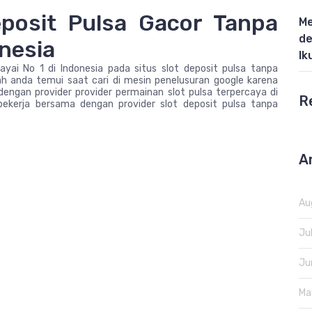
eposit Pulsa Gacor Tanpa
Me
de
onesia
Ik
cayai No 1 di Indonesia pada situs slot deposit pulsa tanpa
ah anda temui saat cari di mesin penelusuran google karena
engan provider provider permainan slot pulsa terpercaya di
R
ekerja bersama dengan provider slot deposit pulsa tanpa
A
Au
Ju
Ju
Ma