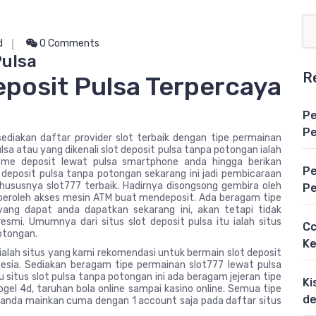
d
0 Comments
Pulsa
R
eposit Pulsa Terpercaya
Pe
Pe
ediakan daftar provider slot terbaik dengan tipe permainan
sa atau yang dikenali slot deposit pulsa tanpa potongan ialah
sme deposit lewat pulsa smartphone anda hingga berikan
Pe
 deposit pulsa tanpa potongan sekarang ini jadi pembicaraan
khususnya slot777 terbaik. Hadirnya disongsong gembira oleh
Pe
peroleh akses mesin ATM buat mendeposit. Ada beragam tipe
 yang dapat anda dapatkan sekarang ini, akan tetapi tidak
resmi. Umumnya dari situs slot deposit pulsa itu ialah situs
Cc
otongan.
Ke
 ialah situs yang kami rekomendasi untuk bermain slot deposit
esia. Sediakan beragam tipe permainan slot777 lewat pulsa
 situs slot pulsa tanpa potongan ini ada beragam jejeran tipe
Ki
 togel 4d, taruhan bola online sampai kasino online. Semua tipe
de
at anda mainkan cuma dengan 1 account saja pada daftar situs