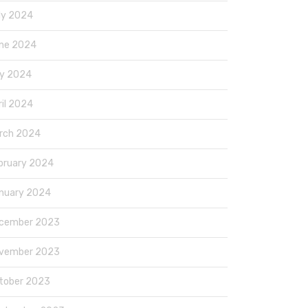
ly 2024
ne 2024
y 2024
ril 2024
rch 2024
bruary 2024
nuary 2024
cember 2023
vember 2023
tober 2023