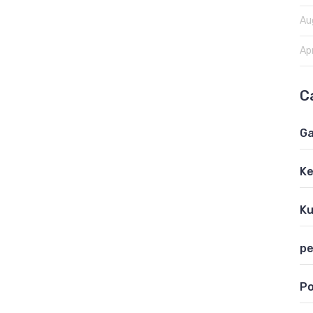
Au
Apr
C
Ga
K
Ku
pe
Po