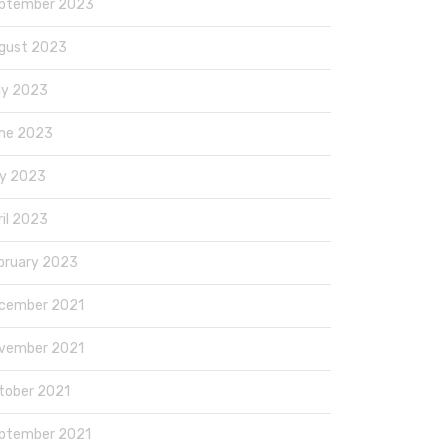
ptember 2023
gust 2023
ly 2023
ne 2023
y 2023
ril 2023
bruary 2023
cember 2021
vember 2021
tober 2021
ptember 2021