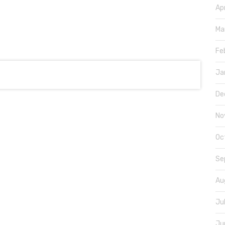
Ap
Ma
Fe
Ja
De
No
Oc
Se
Au
Ju
Ju