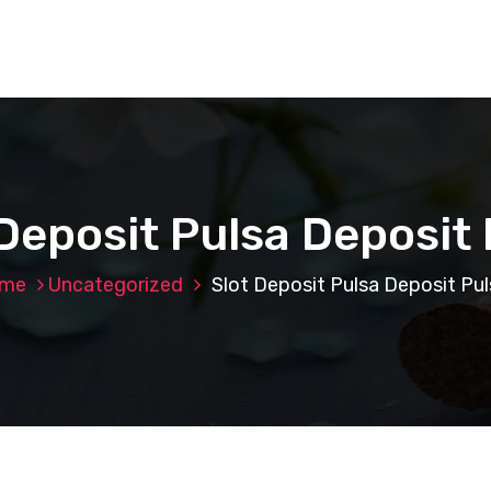
Deposit Pulsa Deposit
me
Uncategorized
Slot Deposit Pulsa Deposit Pul