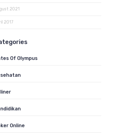
gust 2021
il 2017
ategories
tes Of Olympus
esehatan
liner
ndidikan
ker Online