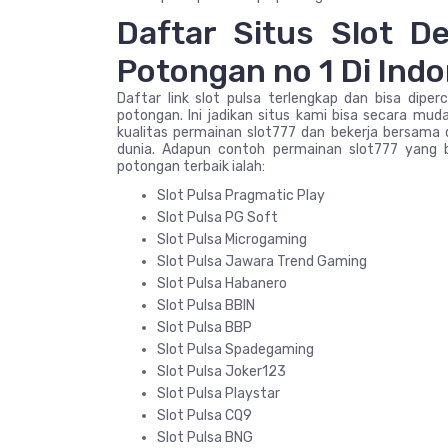
Daftar Situs Slot D
Potongan no 1 Di Ind
Daftar link slot pulsa terlengkap dan bisa diper
potongan. Ini jadikan situs kami bisa secara mud
kualitas permainan slot777 dan bekerja bersama d
dunia. Adapun contoh permainan slot777 yang b
potongan terbaik ialah:
Slot Pulsa Pragmatic Play
Slot Pulsa PG Soft
Slot Pulsa Microgaming
Slot Pulsa Jawara Trend Gaming
Slot Pulsa Habanero
Slot Pulsa BBIN
Slot Pulsa BBP
Slot Pulsa Spadegaming
Slot Pulsa Joker123
Slot Pulsa Playstar
Slot Pulsa CQ9
Slot Pulsa BNG