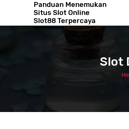
S
Panduan Menemukan
k
Situs Slot Online
i
Slot88 Terpercaya
p
Panduan Menemukan Situs Slot Online Slot88 Terpercaya
t
o
c
o
n
Slot 
t
e
n
Ho
t