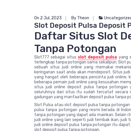
On 2 Jul, 2023
By Theon
Uncategorize
Slot Deposit Pulsa Deposit 
Daftar Situs Slot D
Tanpa Potongan
Slot777 sebagai situs
slot deposit pulsa
yang s
terlengkap tanpa potongan sama sekalipun. Slot pul
sebuah situs judi online yang memakai mekani
keringanan saat anda akan mendeposit. Situs judi
yang hangat oleh beberapa pencinta judi online, 
beberapa pemain judi online yang kesusahan mem
situs judi online deposit pulsa tanpa potongan
seluruhnya dari situs itu sudah tercatat secara 
gadungan yang manfaatkan deposit pulsa tanpa p
Slot Pulsa atau slot deposit pulsa tanpa potongan
pulsa tanpa potongan yang resmi berada di Indon
tanpa potongan yang dapat ada mainkan. Selain itu
judi online yang lain seperti judi tembak ikan, judi
judi online deposit pulsa tanpa potongan itu dap
slot deposit pulsa tanpa potongan.