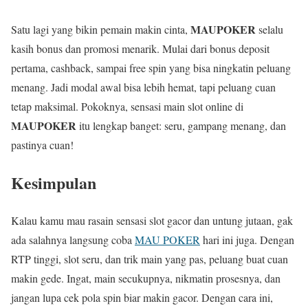
MAUPOKER
Satu lagi yang bikin pemain makin cinta,
selalu
kasih bonus dan promosi menarik. Mulai dari bonus deposit
pertama, cashback, sampai free spin yang bisa ningkatin peluang
menang. Jadi modal awal bisa lebih hemat, tapi peluang cuan
tetap maksimal. Pokoknya, sensasi main slot online di
MAUPOKER
itu lengkap banget: seru, gampang menang, dan
pastinya cuan!
Kesimpulan
Kalau kamu mau rasain sensasi slot gacor dan untung jutaan, gak
ada salahnya langsung coba
MAU POKER
hari ini juga. Dengan
RTP tinggi, slot seru, dan trik main yang pas, peluang buat cuan
makin gede. Ingat, main secukupnya, nikmatin prosesnya, dan
jangan lupa cek pola spin biar makin gacor. Dengan cara ini,