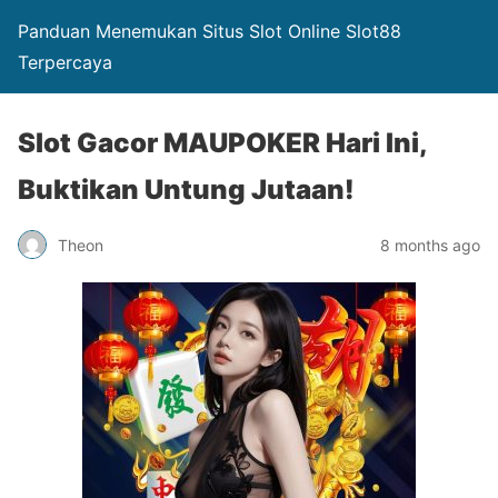
Panduan Menemukan Situs Slot Online Slot88
Terpercaya
Slot Gacor MAUPOKER Hari Ini,
Buktikan Untung Jutaan!
Theon
8 months ago