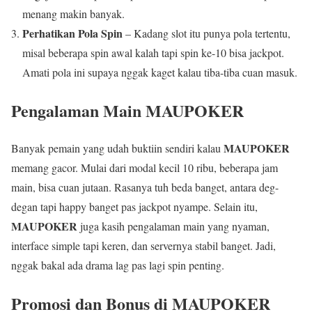
menang makin banyak.
Perhatikan Pola Spin
– Kadang slot itu punya pola tertentu,
misal beberapa spin awal kalah tapi spin ke-10 bisa jackpot.
Amati pola ini supaya nggak kaget kalau tiba-tiba cuan masuk.
Pengalaman Main MAUPOKER
MAUPOKER
Banyak pemain yang udah buktiin sendiri kalau
memang gacor. Mulai dari modal kecil 10 ribu, beberapa jam
main, bisa cuan jutaan. Rasanya tuh beda banget, antara deg-
degan tapi happy banget pas jackpot nyampe. Selain itu,
MAUPOKER
juga kasih pengalaman main yang nyaman,
interface simple tapi keren, dan servernya stabil banget. Jadi,
nggak bakal ada drama lag pas lagi spin penting.
Promosi dan Bonus di MAUPOKER