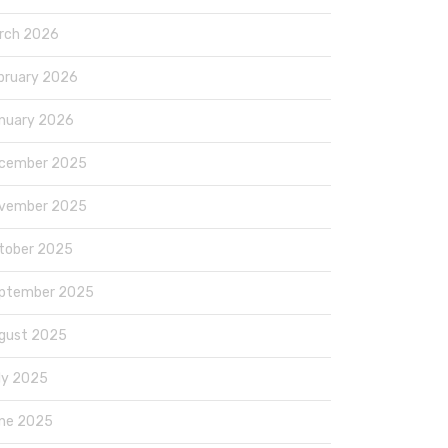
rch 2026
bruary 2026
nuary 2026
cember 2025
vember 2025
tober 2025
ptember 2025
gust 2025
ly 2025
ne 2025