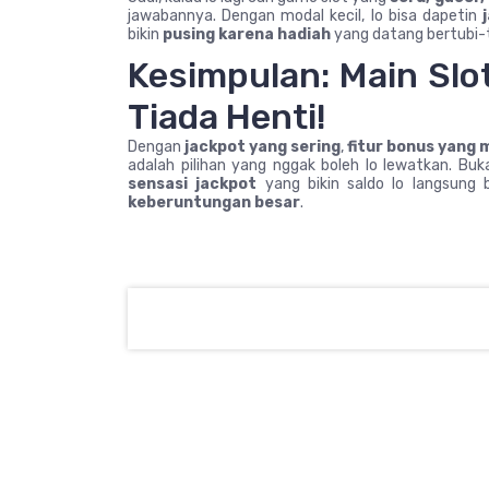
jawabannya. Dengan modal kecil, lo bisa dapetin
bikin
pusing karena hadiah
yang datang bertubi-t
Kesimpulan: Main Slo
Tiada Henti!
Dengan
jackpot yang sering
,
fitur bonus yang 
adalah pilihan yang nggak boleh lo lewatkan. B
sensasi jackpot
yang bikin saldo lo langsung
keberuntungan besar
.