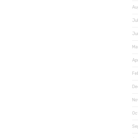
Au
Ju
Ju
Ma
Ap
Fe
De
No
Oc
Se