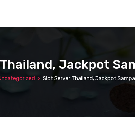
 Thailand, Jackpot Sa
Uncategorized
Slot Server Thailand, Jackpot Sampai