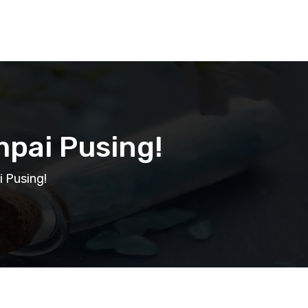
mpai Pusing!
 Pusing!