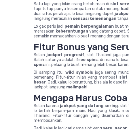
Satu lagi yang bikin orang betah main di
slot ser
tapi tetap punya kesempatan untuk menang
had
dua ratus perak aja, lo bisa langsung dapet
jackpo
langsung merasakan
sensasi kemenangan
tanpa 
Lo gak perlu jadi
pemain berpengalaman
buat me
merasakan
keberuntungan
yang datang cepat. 
semakin memudahkan lo buat menang dengan taru
Fitur Bonus yang Ser
Selain
jackpot progresif
, slot Thailand juga p
Salah satunya adalah
free spins
, di mana lo bis
spins
ini, peluang lo buat menang lebih besar, kar
Di samping itu,
wild symbols
juga sering munc
pemenang. Fitur-fitur inilah yang membuat
slot
besar
. Jadi, kalau lo beruntung, bisa aja lo dapetin
jackpot langsung
melimpah
!
Mengapa Harus Coba S
Selain karena
jackpot yang datang sering
, slo
lo betah berjam-jam main. Mau yang klasik, m
Thailand. Fitur-fitur canggih yang disematkan
membosankan.
Jadi, kalau lo lagi cari game slot yang
seru, gacor,