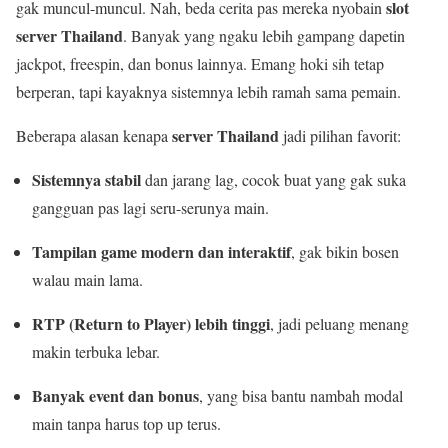
slot
gak muncul-muncul. Nah, beda cerita pas mereka nyobain
server Thailand
. Banyak yang ngaku lebih gampang dapetin
jackpot, freespin, dan bonus lainnya. Emang hoki sih tetap
berperan, tapi kayaknya sistemnya lebih ramah sama pemain.
server Thailand
Beberapa alasan kenapa
jadi pilihan favorit:
Sistemnya stabil
dan jarang lag, cocok buat yang gak suka
gangguan pas lagi seru-serunya main.
Tampilan game modern dan interaktif
, gak bikin bosen
walau main lama.
RTP (Return to Player) lebih tinggi
, jadi peluang menang
makin terbuka lebar.
Banyak event dan bonus
, yang bisa bantu nambah modal
main tanpa harus top up terus.