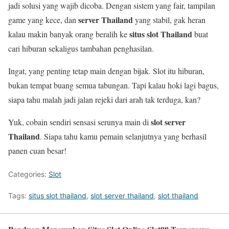
jadi solusi yang wajib dicoba. Dengan sistem yang fair, tampilan
server Thailand
game yang kece, dan
yang stabil, gak heran
situs slot Thailand
kalau makin banyak orang beralih ke
buat
cari hiburan sekaligus tambahan penghasilan.
Ingat, yang penting tetap main dengan bijak. Slot itu hiburan,
bukan tempat buang semua tabungan. Tapi kalau hoki lagi bagus,
siapa tahu malah jadi jalan rejeki dari arah tak terduga, kan?
slot server
Yuk, cobain sendiri sensasi serunya main di
Thailand
. Siapa tahu kamu pemain selanjutnya yang berhasil
panen cuan besar!
Categories:
Slot
Tags:
situs slot thailand
,
slot server thailand
,
slot thailand