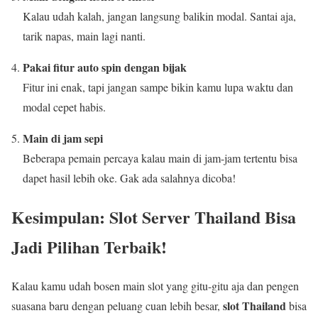
Kalau udah kalah, jangan langsung balikin modal. Santai aja,
tarik napas, main lagi nanti.
Pakai fitur auto spin dengan bijak
Fitur ini enak, tapi jangan sampe bikin kamu lupa waktu dan
modal cepet habis.
Main di jam sepi
Beberapa pemain percaya kalau main di jam-jam tertentu bisa
dapet hasil lebih oke. Gak ada salahnya dicoba!
Kesimpulan: Slot Server Thailand Bisa
Jadi Pilihan Terbaik!
Kalau kamu udah bosen main slot yang gitu-gitu aja dan pengen
slot Thailand
suasana baru dengan peluang cuan lebih besar,
bisa