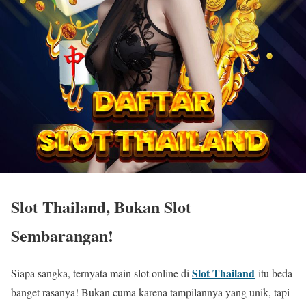
Slot Thailand, Bukan Slot
Sembarangan!
Slot Thailand
Siapa sangka, ternyata main slot online di
itu beda
banget rasanya! Bukan cuma karena tampilannya yang unik, tapi