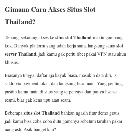
Gimana Cara Akses Situs Slot
Thailand?
situs slot Thailand
Tenang, sekarang akses ke
makin gampang
slot
kok. Banyak platform yang udah kerja sama langsung sama
server Thailand
, jadi kamu gak perlu ribet pakai VPN atau akun
khusus.
Biasanya tinggal daftar aja kayak biasa, masukin data diri, isi
saldo via payment lokal, dan langsung bisa main. Yang penting,
pastiin kamu main di situs yang terpercaya dan punya lisensi
resmi, biar gak kena tipu atau scam.
situs slot Thailand
Beberapa
bahkan ngasih fitur demo gratis,
jadi kamu bisa coba-coba dulu gamenya sebelum taruhan pakai
uang asli. Asik banget kan?