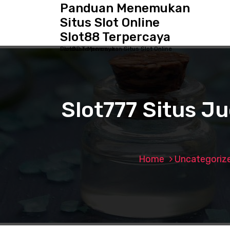
S
Panduan Menemukan
k
Situs Slot Online
i
Slot88 Terpercaya
p
Panduan Menemukan Situs Slot Online Slot88 Terpercaya
t
o
c
o
n
Slot777 Situs Ju
t
e
n
t
Home
Uncategoriz