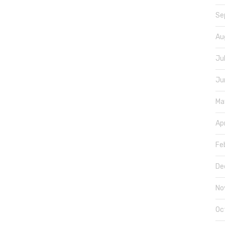
Se
Au
Ju
Ju
Ma
Ap
Fe
De
No
Oc