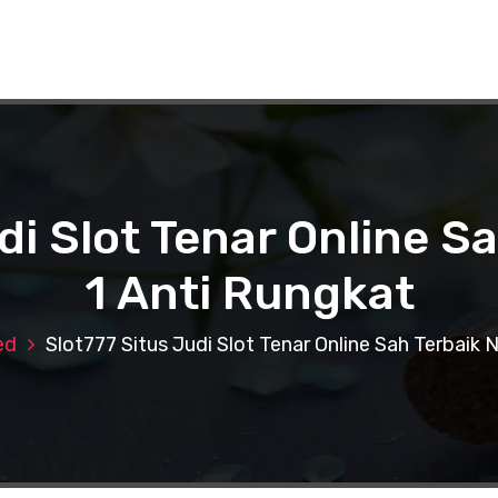
di Slot Tenar Online 
1 Anti Rungkat
ed
Slot777 Situs Judi Slot Tenar Online Sah Terbaik