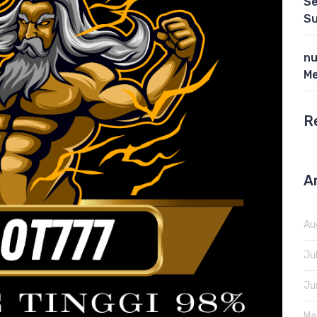
Se
S
nu
Me
R
A
Au
Ju
Ju
Ma