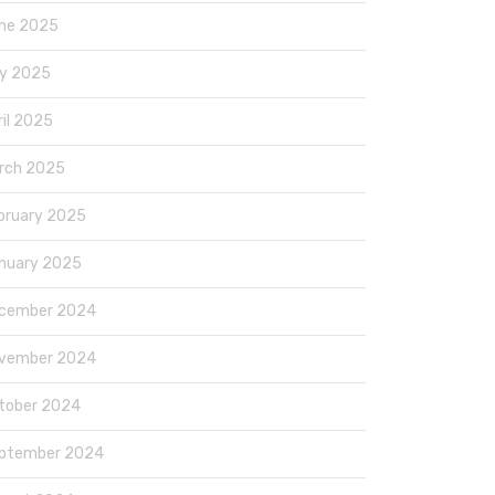
ne 2025
y 2025
ril 2025
rch 2025
bruary 2025
nuary 2025
cember 2024
vember 2024
tober 2024
ptember 2024