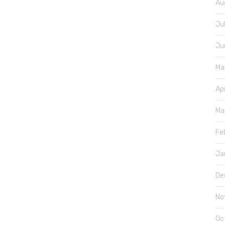
Au
Ju
Ju
Ma
Ap
Ma
Fe
Ja
De
No
Oc