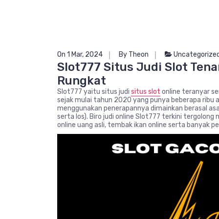
On 1 Mar, 2024
By Theon
Uncategorize
Slot777 Situs Judi Slot Tena
Rungkat
Slot777 yaitu situs judi
situs slot
online teranyar se
sejak mulai tahun 2020 yang punya beberapa ribu a
menggunakan penerapannya dimainkan berasal asal
serta Ios). Biro judi online Slot777 terkini tergolon
online uang asli, tembak ikan online serta banyak pe