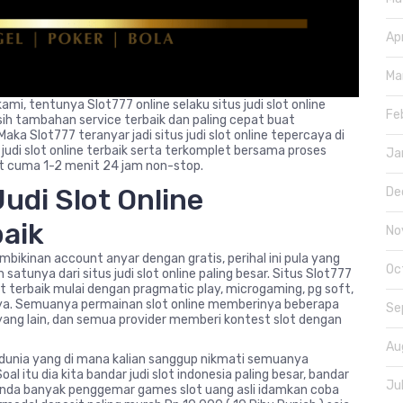
Ap
Ma
ami, tentunya Slot777 online selaku situs judi slot online
Fe
h tambahan service terbaik dan paling cepat buat
ka Slot777 teranyar jadi situs judi slot online tepercaya di
us judi slot online terbaik serta terkomplet bersama proses
Ja
pat cuma 1-2 menit 24 jam non-stop.
Judi Slot Online
De
baik
No
embikinan account anyar dengan gratis, perihal ini pula yang
Oc
tunya dari situs judi slot online paling besar. Situs Slot777
t terbaik mulai dengan pragmatic play, microgaming, pg soft,
gainya. Semuanya permainan slot online memberinya beberapa
Se
yang lain, dan semua provider memberi kontest slot dengan
Au
di dunia yang di mana kalian sanggup nikmati semuanya
oal itu dia kita bandar judi slot indonesia paling besar, bandar
Ju
 anda banyak penggemar games slot uang asli idamkan coba