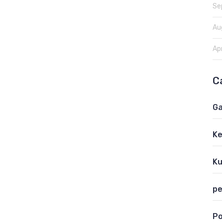
Se
Au
Apr
C
Ga
K
Ku
pe
Po