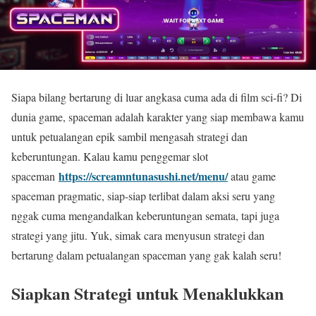
Siapa bilang bertarung di luar angkasa cuma ada di film sci-fi? Di
dunia game, spaceman adalah karakter yang siap membawa kamu
untuk petualangan epik sambil mengasah strategi dan
keberuntungan. Kalau kamu penggemar slot
https://screamntunasushi.net/menu/
spaceman
atau game
spaceman pragmatic, siap-siap terlibat dalam aksi seru yang
nggak cuma mengandalkan keberuntungan semata, tapi juga
strategi yang jitu. Yuk, simak cara menyusun strategi dan
bertarung dalam petualangan spaceman yang gak kalah seru!
Siapkan Strategi untuk Menaklukkan