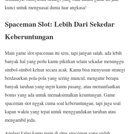
kunci untuk menguasai dunia luar angkasa!
Spaceman Slot: Lebih Dari Sekedar
Keberuntungan
Main game slot spaceman itu seru, tapi jangan salah, ada lebih
banyak hal yang perlu kamu pikirkan selain sekadar menunggu
simbol-simbol keluar secara acak. Kamu bisa menyusun strategi
berdasarkan pola-pola yang sering muncul, mengatur berapa
banyak taruhan yang ingin kamu pasang, atau memanfaatkan
bonus yang ada untuk memaksimalkan keuntungan. Game
spaceman slot nggak cuma soal keberuntungan, tapi juga soal
kapan waktu yang tepat untuk menggandakan taruhan atau
mengambil jeda.
Apalagi kalau kamu main di situs spaceman yang sudah