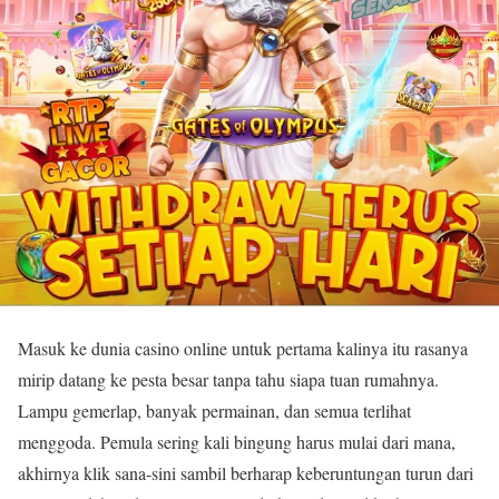
Masuk ke dunia casino online untuk pertama kalinya itu rasanya
mirip datang ke pesta besar tanpa tahu siapa tuan rumahnya.
Lampu gemerlap, banyak permainan, dan semua terlihat
menggoda. Pemula sering kali bingung harus mulai dari mana,
akhirnya klik sana-sini sambil berharap keberuntungan turun dari