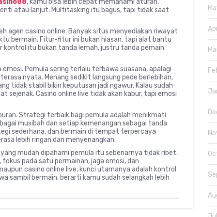
asino88
, kamu bisa lebih cepat memahami aturan,
Ma
ti atau lanjut. Multitasking itu bagus, tapi tidak saat
Ap
oleh agen casino online. Banyak situs menyediakan riwayat
 bermain. Fitur-fitur ini bukan hiasan, tapi alat bantu
 kontrol itu bukan tanda lemah, justru tanda pemain
Ma
 emosi. Pemula sering terlalu terbawa suasana, apalagi
Fe
terasa nyata. Menang sedikit langsung pede berlebihan,
ng tidak stabil bikin keputusan jadi ngawur. Kalau sudah
Ja
t sejenak. Casino online live tidak akan kabur, tapi emosi
De
iburan. Strategi terbaik bagi pemula adalah menikmati
sebagai musibah dan setiap kemenangan sebagai tanda
ategi sederhana, dan bermain di tempat terpercaya
No
rasa lebih ringan dan menyenangkan.
 yang mudah dipahami pemula itu sebenarnya tidak ribet.
Oc
l, fokus pada satu permainan, jaga emosi, dan
 maupun casino online live, kunci utamanya adalah kontrol
Se
awa sambil bermain, berarti kamu sudah selangkah lebih
Au
Ju