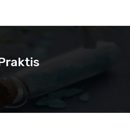
Praktis