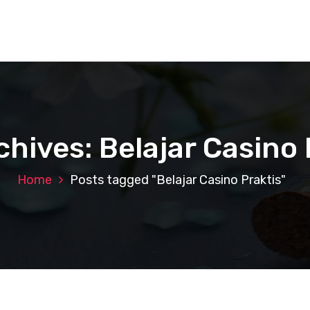
chives: Belajar Casino 
Home
Posts tagged "Belajar Casino Praktis"