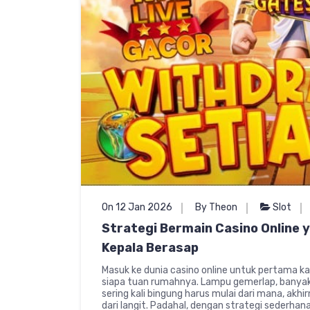
On 12 Jan 2026
By Theon
Slot
Strategi Bermain Casino Online 
Kepala Berasap
Masuk ke dunia casino online untuk pertama ka
siapa tuan rumahnya. Lampu gemerlap, banya
sering kali bingung harus mulai dari mana, akh
dari langit. Padahal, dengan strategi sederhan