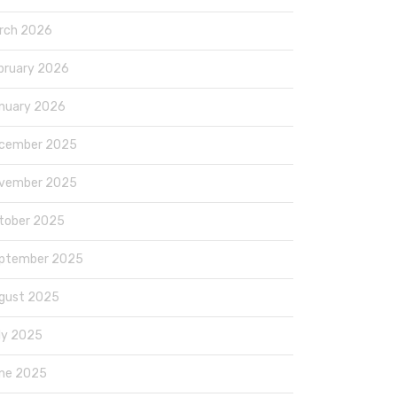
rch 2026
bruary 2026
nuary 2026
cember 2025
vember 2025
tober 2025
ptember 2025
gust 2025
ly 2025
ne 2025