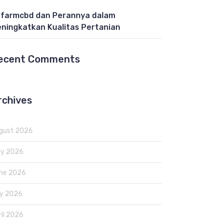
farmcbd dan Perannya dalam
ningkatkan Kualitas Pertanian
ecent Comments
rchives
gust 2026
ly 2026
ne 2026
y 2026
ril 2026