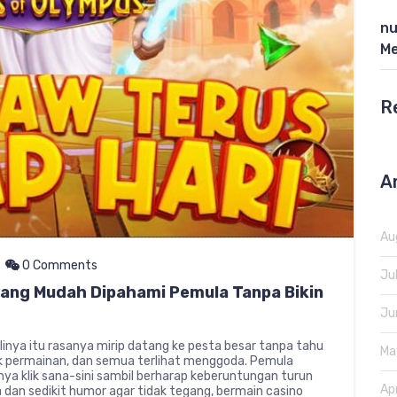
nu
Me
R
A
Au
0 Comments
Ju
yang Mudah Dipahami Pemula Tanpa Bikin
Ju
linya itu rasanya mirip datang ke pesta besar tanpa tahu
Ma
k permainan, dan semua terlihat menggoda. Pemula
irnya klik sana-sini sambil berharap keberuntungan turun
Ap
a dan sedikit humor agar tidak tegang, bermain casino