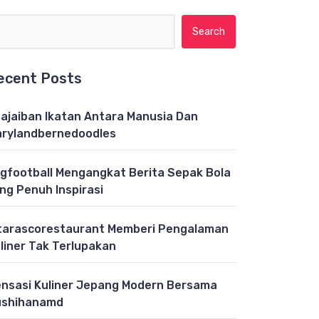
Search for:
ecent Posts
ajaiban Ikatan Antara Manusia Dan
rylandbernedoodles
gfootball Mengangkat Berita Sepak Bola
ng Penuh Inspirasi
tarascorestaurant Memberi Pengalaman
liner Tak Terlupakan
nsasi Kuliner Jepang Modern Bersama
ushihanamd