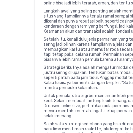
online bisa jadi lebih terarah, aman, dan tent
Langkah awal yang paling penting adalah mem
situs yang tampilannya terlalu ramai sampai bik
dikenal dan punya reputasi baik, seperti casino
kendaraan dengan rem yang berfungsi, jadi kal
Keamanan akun dan transaksi adalah fondasi 
Setelah itu, kenali dulu jenis permainan yang te
sering jadi pilihan karena tampilannya jelas da
membagikan kartu atau memutar roda secara la
tapi tetap pakai celana rumah. Permainan sepert
biasanya lebih ramah pemula karena aturannya 
Strategi berikutnya adalah mengatur modal deng
justru sering dilupakan. Tentukan batas modal 
seperti patuh pada jam tidur. Anggap modal te
Kalau habis, ya berhenti. Jangan berpikir, “Satu 
mantra pembuka kekalahan.
Untuk pemula, strategi bermain aman lebih pen
kecil. Selain membuat jantung lebih tenang, 
Di casino online live, perhatikan pola permaina
meniru mentah-mentah. Ingat, setiap pemain p
selalu menang.
Salah satu strategi sederhana yang bisa dite
baru lima menit main roulette, lalu lompat ke b