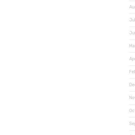
Au
Ju
Ju
Ma
Ap
Fe
De
No
Oc
Se