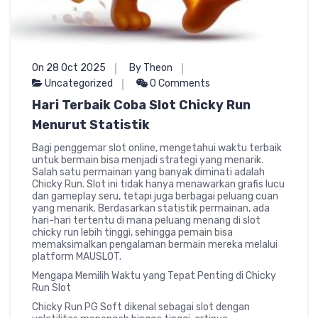
On 28 Oct 2025
By Theon
Uncategorized
0 Comments
Hari Terbaik Coba Slot Chicky Run
Menurut Statistik
Bagi penggemar slot online, mengetahui waktu terbaik
untuk bermain bisa menjadi strategi yang menarik.
Salah satu permainan yang banyak diminati adalah
Chicky Run. Slot ini tidak hanya menawarkan grafis lucu
dan gameplay seru, tetapi juga berbagai peluang cuan
yang menarik. Berdasarkan statistik permainan, ada
hari-hari tertentu di mana peluang menang di slot
chicky run lebih tinggi, sehingga pemain bisa
memaksimalkan pengalaman bermain mereka melalui
platform MAUSLOT.
Mengapa Memilih Waktu yang Tepat Penting di Chicky
Run Slot
Chicky Run PG Soft dikenal sebagai slot dengan