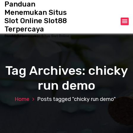
Panduan
S
k
Menemukan Situs
i
Slot Online Slot88
p
Terpercaya
t
o
Panduan Menemukan Situs Slot Online Slot88 Terpercaya
c
o
n
t
Tag Archives: chicky
e
n
run demo
t
Home
Posts tagged "chicky run demo"