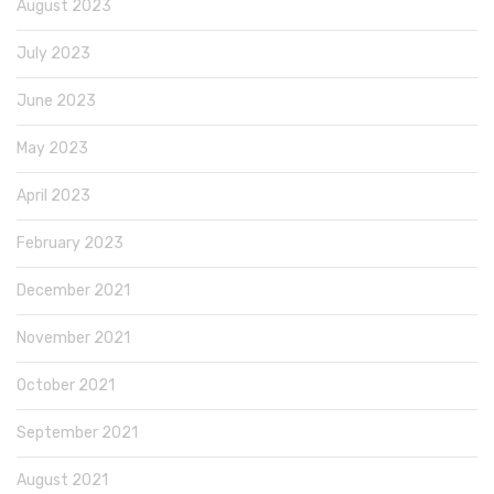
August 2023
July 2023
June 2023
May 2023
April 2023
February 2023
December 2021
November 2021
October 2021
September 2021
August 2021