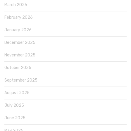
March 2026
February 2026
January 2026
December 2025
November 2025
October 2025
September 2025
August 2025
July 2025
June 2025
May 2025