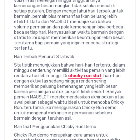
volatilitas menengah hingga tinggi, artinya
kemenangan besar mungkin tidak selalu muncul di
setiap putaran. Dengan mengetahui hari terbaik untuk
bermain, pemain bisa memanfaatkan peluang lebih
efektif. Data dari MAUSLOT menunjukkan bahwa
volume permainan dan pola kemenangan bisa berbeda-
beda setiap hari. Menyesuaikan waktu bermain dengan
statistik ini dapat memberikan keuntungan lebih besar,
terutama bagi pemain yang ingin mencoba strategi
tertentu.
Hari Terbaik Menurut Statistik
Statistik menunjukkan bahwa hari-hari tertentu dalam
minggu cenderung memiliki aktivitas pemain yang lebih
rendah atau lebih tinggi. Di
chicky run slot
, hari-hari
dengan aktivitas sedang hingga rendah sering
memberikan peluang kemenangan yang lebih besar
karena persaingan untuk jackpot lebih sedikit. Banyak
pemain MAUSLOT merekomendasikan akhir pekan atau
awal pekan sebagai waktu ideal untuk mencoba Chicky
Run, terutama jika menggunakan Chicky Run demo
untuk mengenal mekanisme permainan sebelum
bermain dengan taruhan asli.
Manfaat Menggunakan Chicky Run Demo
Chicky Run demo merupakan cara aman untuk