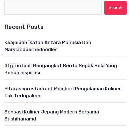
Search for:
Recent Posts
Keajaiban Ikatan Antara Manusia Dan
Marylandbernedoodles
Gfgfootball Mengangkat Berita Sepak Bola Yang
Penuh Inspirasi
Eltarascorestaurant Memberi Pengalaman Kuliner
Tak Terlupakan
Sensasi Kuliner Jepang Modern Bersama
Sushihanamd