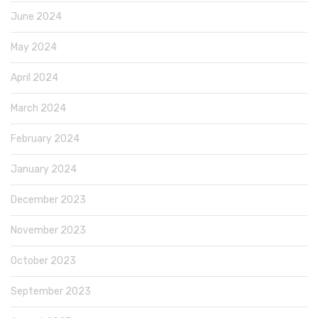
June 2024
May 2024
April 2024
March 2024
February 2024
January 2024
December 2023
November 2023
October 2023
September 2023