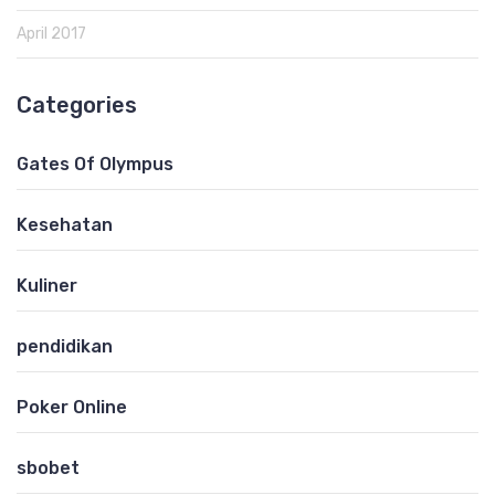
April 2017
Categories
Gates Of Olympus
Kesehatan
Kuliner
pendidikan
Poker Online
sbobet