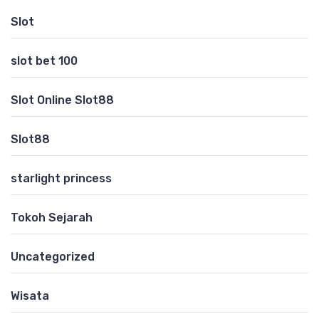
Slot
slot bet 100
Slot Online Slot88
Slot88
starlight princess
Tokoh Sejarah
Uncategorized
Wisata