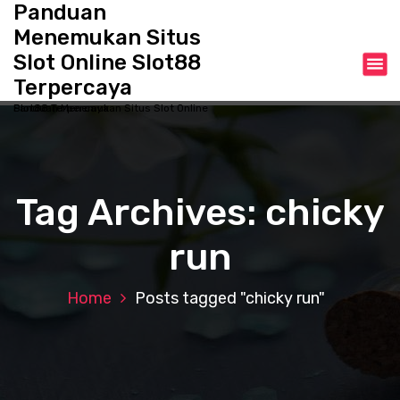
Panduan
S
k
Menemukan Situs
i
Slot Online Slot88
p
Terpercaya
t
o
Panduan Menemukan Situs Slot Online Slot88 Terpercaya
c
o
n
t
Tag Archives: chicky
e
n
run
t
Home
Posts tagged "chicky run"