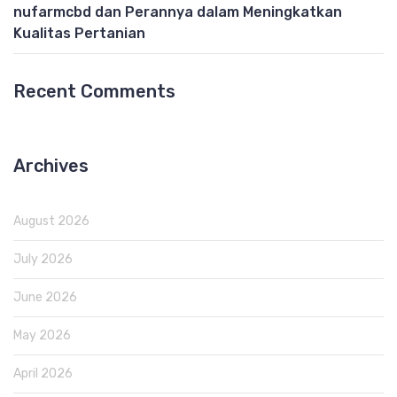
nufarmcbd dan Perannya dalam Meningkatkan
Kualitas Pertanian
Recent Comments
Archives
August 2026
July 2026
June 2026
May 2026
April 2026