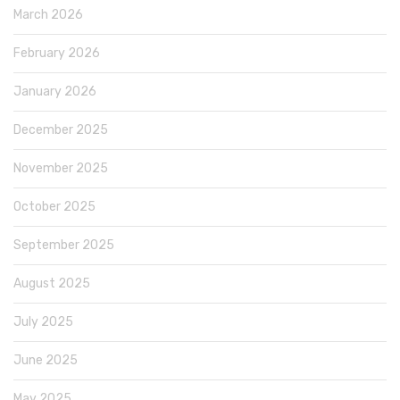
March 2026
February 2026
January 2026
December 2025
November 2025
October 2025
September 2025
August 2025
July 2025
June 2025
May 2025