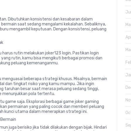
Ju
stan. Dibutuhkan konsistensi dan kesabaran dalam
 bermain saat sedang mengalami kekalahan. Sebaliknya,
Ma
-buru mengambil keputusan. Dengan konsistensi, peluang
Ap
ak
Ma
harus rutin melakukan joker123 login. Pastikan login
 yang rutin, kamu bisa mengikuti berbagai promosi dan
Fe
dukung peluang kemenanganmu.
Ja
lu menguasai beberapa strategi khusus. Misalnya, bermain
l dan tingkat risiko yang kamu mampu. Jika ingin
De
 taruhan besar saat merasa peluang sedang tinggi,
me menunjukkan pola tertentu.
No
atu game saja. Eksplorasi berbagai game joker gaming
kan permainan yang paling cocok dan memberi peluang
alah kunci utama dalam menerapkan strategi ini.
Oc
 Bermain
Se
 juga berisiko jika tidak dilakukan dengan bijak. Hindari