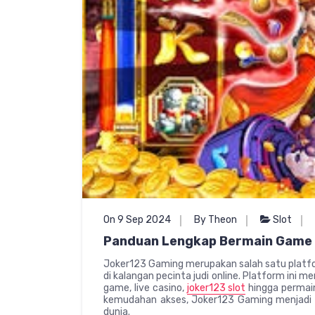
On 9 Sep 2024
By Theon
Slot
Panduan Lengkap Bermain Game 
Joker123 Gaming merupakan salah satu platfor
di kalangan pecinta judi online. Platform ini
game, live casino,
joker123 slot
hingga permai
kemudahan akses, Joker123 Gaming menjadi pi
dunia.