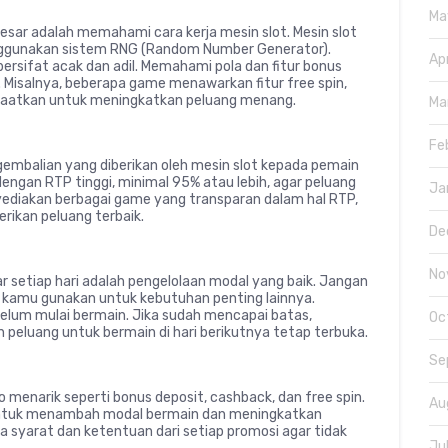
Ma
ar adalah memahami cara kerja mesin slot. Mesin slot
nggunakan sistem RNG (Random Number Generator).
Ap
ersifat acak dan adil. Memahami pola dan fitur bonus
Misalnya, beberapa game menawarkan fitur free spin,
nfaatkan untuk meningkatkan peluang menang.
Ma
Fe
gembalian yang diberikan oleh mesin slot kepada pemain
 dengan RTP tinggi, minimal 95% atau lebih, agar peluang
Ja
diakan berbagai game yang transparan dalam hal RTP,
ikan peluang terbaik.
De
No
r setiap hari adalah pengelolaan modal yang baik. Jangan
kamu gunakan untuk kebutuhan penting lainnya.
lum mulai bermain. Jika sudah mencapai batas,
Oc
 peluang untuk bermain di hari berikutnya tetap terbuka.
Se
enarik seperti bonus deposit, cashback, dan free spin.
Au
untuk menambah modal bermain dan meningkatkan
yarat dan ketentuan dari setiap promosi agar tidak
Ju