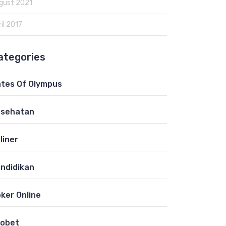
gust 2021
il 2017
ategories
tes Of Olympus
esehatan
liner
ndidikan
ker Online
obet