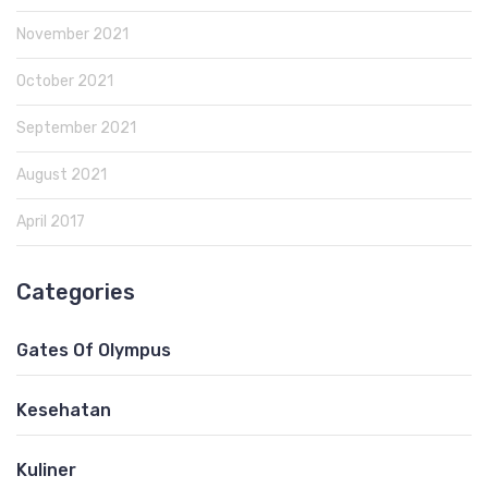
November 2021
October 2021
September 2021
August 2021
April 2017
Categories
Gates Of Olympus
Kesehatan
Kuliner