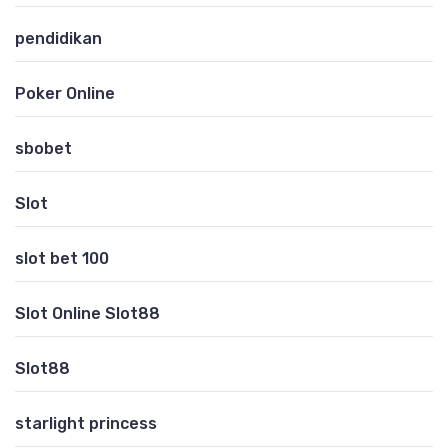
pendidikan
Poker Online
sbobet
Slot
slot bet 100
Slot Online Slot88
Slot88
starlight princess