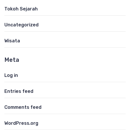
Tokoh Sejarah
Uncategorized
Wisata
Meta
Log in
Entries feed
Comments feed
WordPress.org