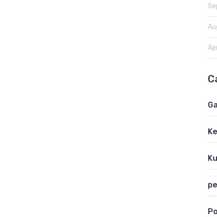
Se
Au
Apr
C
Ga
K
Ku
pe
Po