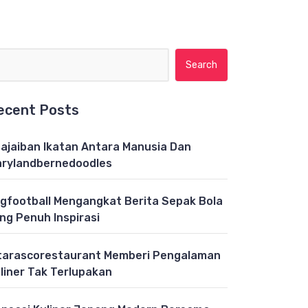
Search for:
ecent Posts
ajaiban Ikatan Antara Manusia Dan
rylandbernedoodles
gfootball Mengangkat Berita Sepak Bola
ng Penuh Inspirasi
tarascorestaurant Memberi Pengalaman
liner Tak Terlupakan