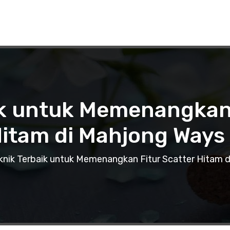
ik untuk Memenangkan 
itam di Mahjong Ways
knik Terbaik untuk Memenangkan Fitur Scatter Hitam 