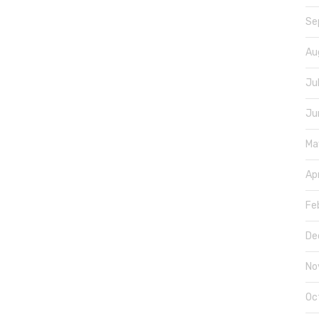
Se
Au
Ju
Ju
Ma
Ap
Fe
De
No
Oc