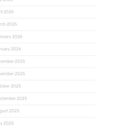
ril 2026
rch 2026
bruary 2026
nuary 2026
cember 2025
vember 2025
tober 2025
ptember 2025
gust 2025
ly 2025