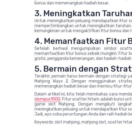
bonus dan memenangkan hadiah besar.
3. Meningkatkan Taruha
Untuk meningkatkan peluang mendapatkan fitur s
mempertimbangkan untuk meningkatkan taruhan.
kemungkinan untuk mengaktifkan fitur bonus dan
4. Memanfaatkan Fitur 
Setelah berhasil mengumpulkan simbol scatt
memanfaatkan fitur bonus sebaik mungkin. Fitur
gratis, pengganda kemenangan, dan hadiah-hadiah 
5. Bermain dengan Strat
Terakhir, pemain harus bermain dengan strategi 
Mahjong Ways 2. Dengan menggunakan strateg
memenangkan hadiah besar dan memicu fitur-fitur
Dalam artikel ini, kita telah membahas cara men
olympus1000
. Fitur scatter hitam adalah kunci 
game slot Mahjong. Dengan mengikuti langkah
meningkatkan peluang untuk mendapatkan fitur s
Jadi, ayo coba peruntungan Anda dan raih hadiah 
Keywords: slot mahjong, mahjong slot, scatter hit