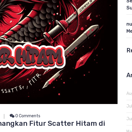
Se
S
nu
Me
R
A
Au
Ju
0 Comments
Ju
angkan Fitur Scatter Hitam di
Ma