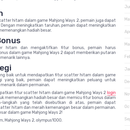
Ju
n
Ma
catter hitam dalam game Mahjong Ways 2, pemain juga dapat
 Dengan meningkatkan taruhan, pemain dapat meningkatkan
 memenangkan hadiah besar.
Ap
Bonus
Ma
er hitam dan mengaktifkan fitur bonus, pemain harus
 bonus dalam game Mahjong Ways 2 dapat memberikan putaran
Fe
menarik lainnya.
egi
Ja
yang baik untuk mendapatkan fitur scatter hitam dalam game
i yang baik, pemain dapat meningkatkan peluang untuk
De
 menarik dalam permainan.
dapatkan fitur scatter hitam dalam game Mahjong Ways 2
login
No
untuk memenangkan hadiah besar dan memicu fitur bonus dalam
-langkah yang telah disebutkan di atas, pemain dapat
Oc
catter hitam dan meraih kemenangan besar dalam permainan.
besar dalam game Mahjong Ways 2!
Se
am, Mahjong Ways 2, olympus1000.