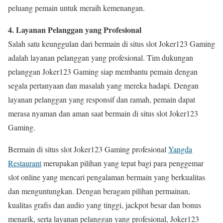
peluang pemain untuk meraih kemenangan.
4. Layanan Pelanggan yang Profesional
Salah satu keunggulan dari bermain di situs slot Joker123 Gaming
adalah layanan pelanggan yang profesional. Tim dukungan
pelanggan Joker123 Gaming siap membantu pemain dengan
segala pertanyaan dan masalah yang mereka hadapi. Dengan
layanan pelanggan yang responsif dan ramah, pemain dapat
merasa nyaman dan aman saat bermain di situs slot Joker123
Gaming.
Bermain di situs slot Joker123 Gaming profesional
Yangda
Restaurant
merupakan pilihan yang tepat bagi para penggemar
slot online yang mencari pengalaman bermain yang berkualitas
dan menguntungkan. Dengan beragam pilihan permainan,
kualitas grafis dan audio yang tinggi, jackpot besar dan bonus
menarik, serta layanan pelanggan yang profesional, Joker123