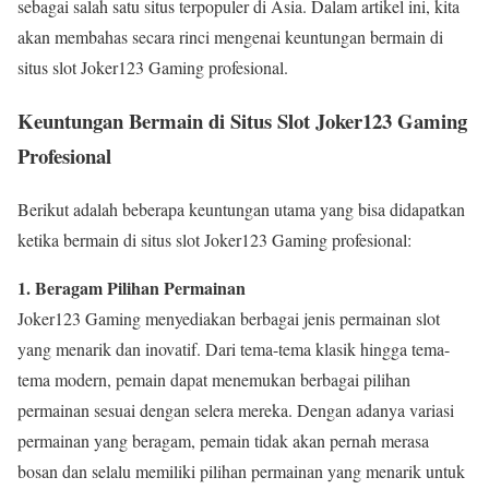
sebagai salah satu situs terpopuler di Asia. Dalam artikel ini, kita
akan membahas secara rinci mengenai keuntungan bermain di
situs slot Joker123 Gaming profesional.
Keuntungan Bermain di Situs Slot Joker123 Gaming
Profesional
Berikut adalah beberapa keuntungan utama yang bisa didapatkan
ketika bermain di situs slot Joker123 Gaming profesional:
1. Beragam Pilihan Permainan
Joker123 Gaming menyediakan berbagai jenis permainan slot
yang menarik dan inovatif. Dari tema-tema klasik hingga tema-
tema modern, pemain dapat menemukan berbagai pilihan
permainan sesuai dengan selera mereka. Dengan adanya variasi
permainan yang beragam, pemain tidak akan pernah merasa
bosan dan selalu memiliki pilihan permainan yang menarik untuk