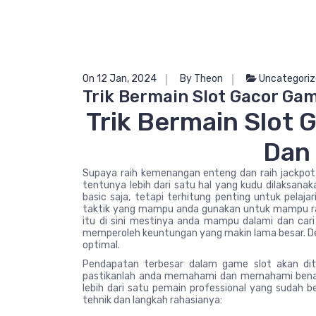
On 12 Jan, 2024
By Theon
Uncategori
Trik Bermain Slot Gacor G
Trik Bermain Slot
Dan
Supaya raih kemenangan enteng dan raih jackpo
tentunya lebih dari satu hal yang kudu dilaks
basic saja, tetapi terhitung penting untuk pelajar
taktik yang mampu anda gunakan untuk mampu rai
itu di sini mestinya anda mampu dalami dan ca
memperoleh keuntungan yang makin lama besar. De
optimal.
Pendapatan terbesar dalam game slot akan di
pastikanlah anda memahami dan memahami benar l
lebih dari satu pemain professional yang sudah ber
tehnik dan langkah rahasianya: