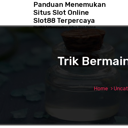
S
Panduan Menemukan
k
Situs Slot Online
i
Slot88 Terpercaya
p
Panduan Menemukan Situs Slot Online Slot88 Terpercaya
t
o
c
o
n
Trik Bermai
t
e
n
t
Home
Uncat