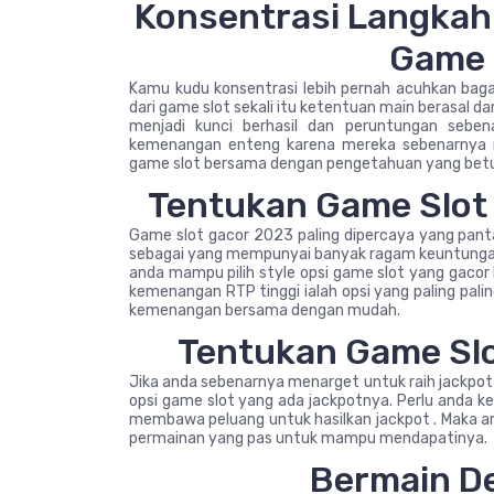
Konsentrasi Langkah
Game 
Kamu kudu konsentrasi lebih pernah acuhkan bagai
dari game slot sekali itu ketentuan main berasal 
menjadi kunci berhasil dan peruntungan sebena
kemenangan enteng karena mereka sebenarnya
game slot bersama dengan pengetahuan yang betu
Tentukan Game Slot
Game slot gacor 2023 paling dipercaya yang pant
sebagai yang mempunyai banyak ragam keuntungan
anda mampu pilih style opsi game slot yang gacor
kemenangan RTP tinggi ialah opsi yang paling pa
kemenangan bersama dengan mudah.
Tentukan Game Sl
Jika anda sebenarnya menarget untuk raih jackpot
opsi game slot yang ada jackpotnya. Perlu anda ke
membawa peluang untuk hasilkan jackpot . Maka an
permainan yang pas untuk mampu mendapatinya.
Bermain D