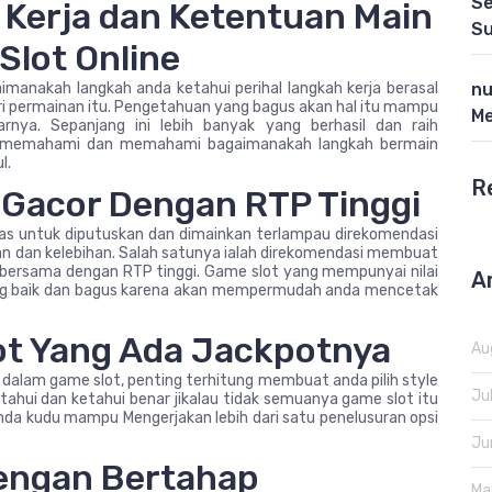
Se
 Kerja dan Ketentuan Main
S
Slot Online
manakah langkah anda ketahui perihal langkah kerja berasal
nu
dari permainan itu. Pengetahuan yang bagus akan hal itu mampu
Me
rnya. Sepanjang ini lebih banyak yang berhasil dan raih
 memahami dan memahami bagaimanakah langkah bermain
l.
R
 Gacor Dengan RTP Tinggi
as untuk diputuskan dan dimainkan terlampau direkomendasi
 dan kelebihan. Salah satunya ialah direkomendasi membuat
 bersama dengan RTP tinggi. Game slot yang mempunyai nilai
A
ling baik dan bagus karena akan mempermudah anda mencetak
ot Yang Ada Jackpotnya
Au
 dalam game slot, penting terhitung membuat anda pilih style
Ju
tahui dan ketahui benar jikalau tidak semuanya game slot itu
da kudu mampu Mengerjakan lebih dari satu penelusuran opsi
Ju
engan Bertahap
Ma