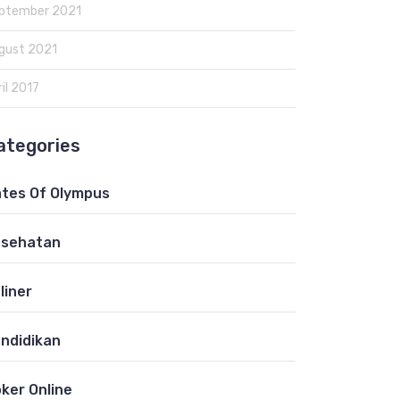
ptember 2021
gust 2021
il 2017
ategories
tes Of Olympus
esehatan
liner
ndidikan
ker Online