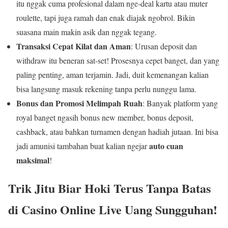
itu nggak cuma profesional dalam nge-deal kartu atau muter
roulette, tapi juga ramah dan enak diajak ngobrol. Bikin
suasana main makin asik dan nggak tegang.
Transaksi Cepat Kilat dan Aman
: Urusan deposit dan
withdraw itu beneran sat-set! Prosesnya cepet banget, dan yang
paling penting, aman terjamin. Jadi, duit kemenangan kalian
bisa langsung masuk rekening tanpa perlu nunggu lama.
Bonus dan Promosi Melimpah Ruah
: Banyak platform yang
royal banget ngasih bonus new member, bonus deposit,
cashback, atau bahkan turnamen dengan hadiah jutaan. Ini bisa
auto cuan
jadi amunisi tambahan buat kalian ngejar
maksimal
!
Trik Jitu Biar Hoki Terus Tanpa Batas
di Casino Online Live Uang Sungguhan!