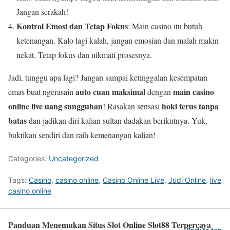
Jangan serakah!
Kontrol Emosi dan Tetap Fokus
: Main casino itu butuh
ketenangan. Kalo lagi kalah, jangan emosian dan malah makin
nekat. Tetap fokus dan nikmati prosesnya.
Jadi, tunggu apa lagi? Jangan sampai ketinggalan kesempatan
auto cuan maksimal
main casino
emas buat ngerasain
dengan
online live uang sungguhan
hoki terus tanpa
! Rasakan sensasi
batas
dan jadikan diri kalian sultan dadakan berikutnya. Yuk,
buktikan sendiri dan raih kemenangan kalian!
Categories:
Uncategorized
Tags:
Casino
,
casino online
,
Casino Online Live
,
Judi Online
,
live
casino online
Panduan Menemukan Situs Slot Online Slot88 Terpercaya