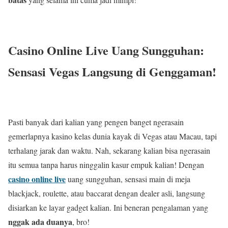
Casino Online Live Uang Sungguhan:
Sensasi Vegas Langsung di Genggaman!
Pasti banyak dari kalian yang pengen banget ngerasain
gemerlapnya kasino kelas dunia kayak di Vegas atau Macau, tapi
terhalang jarak dan waktu. Nah, sekarang kalian bisa ngerasain
itu semua tanpa harus ninggalin kasur empuk kalian! Dengan
casino online live
uang sungguhan, sensasi main di meja
blackjack, roulette, atau baccarat dengan dealer asli, langsung
disiarkan ke layar gadget kalian. Ini beneran pengalaman yang
nggak ada duanya
, bro!