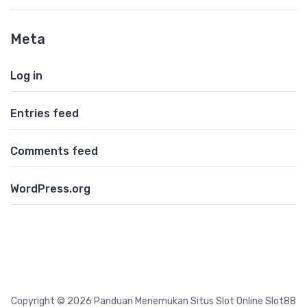
Meta
Log in
Entries feed
Comments feed
WordPress.org
Copyright © 2026 Panduan Menemukan Situs Slot Online Slot88