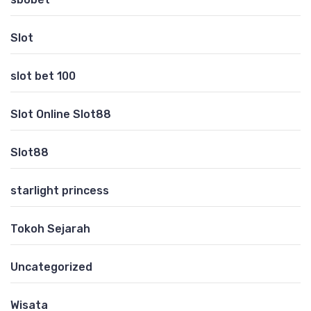
Slot
slot bet 100
Slot Online Slot88
Slot88
starlight princess
Tokoh Sejarah
Uncategorized
Wisata