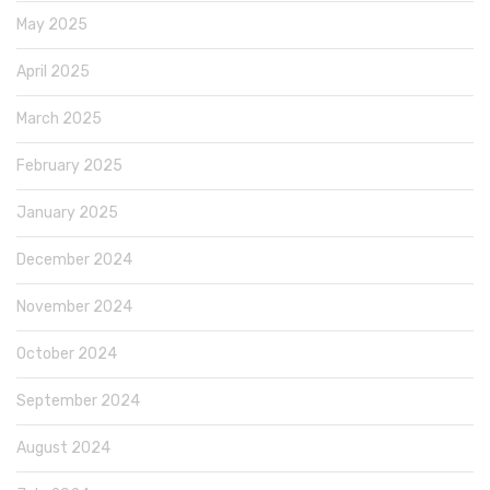
May 2025
April 2025
March 2025
February 2025
January 2025
December 2024
November 2024
October 2024
September 2024
August 2024