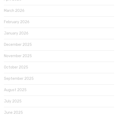
March 2026
February 2026
January 2026
December 2025
November 2025
October 2025
September 2025
August 2025
July 2025
June 2025