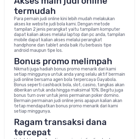
Akses main judi online
termudah
Para pemain judi online kini lebih mudah melakukan
akses ke website judi bola kami. Dengan metode
tampilan 2 jenis perangkat yaitu tampilam komputer
dapat kalian akses melalui laptop dan pc anda, tampilan
mobile dapat kalian akses melalui perangkat
handphone dan tablet anda baik itu berbasis tipe
android maupun tipe Ios.
Bonus promo melimpah
Nikmati juga hadiah bonus promo menarik dari kami
setiap minggunya untuk anda yang selalu aktif bermain
judi online bersama agen bola terpercaya Gayabola.
Bonus seperti cashback bola, slot, casino, tangkas akan
diberikan untuk anda hingga maksimal 10%. Begitu juga
bonus turn over untuk jenis permainan poker domino.
Bermain permainan judi online jenis apapun kalian akan
tetap mendapatkan bonus promo menarik dari kami
setiap minggunya.
Ragam transaksi dana
tercepat