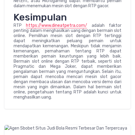
NetEnt, atau Microgaming dapat membantu pemain
dalam menemukan mesin slot dengan RTP gacor.
Kesimpulan
RTP
https://www.dineatpetra.com/
adalah faktor
penting dalam menghasilkan uang dengan bermain slot
online. Pemilihan mesin slot dengan RTP tertinggi
dapat meningkatkan peluang pemain untuk
mendapatkan kemenangan. Meskipun tidak menjamin
kemenangan, pemahaman tentang RTP dapat
memberikan pemain keuntungan yang lebih baik.
Bermain slot online dengan RTP terbaik, seperti slot
Pragmatic dan Mega Joker, dapat memberikan
pengalaman bermain yang menguntungkan. Selain itu,
pemain dapat mencoba mencari mesin slot gacor
dengan membaca ulasan dan mencoba versi demo dari
mesin yang ingin dimainkan. Dalam hal bermain slot
online, pengetahuan tentang RTP adalah kunci untuk
menghasilkan uang.