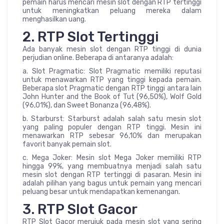
pemain harus mencari mesin slot dengan RTP tertinggi
untuk meningkatkan peluang mereka dalam
menghasilkan uang.
2. RTP Slot Tertinggi
Ada banyak mesin slot dengan RTP tinggi di dunia
perjudian online. Beberapa di antaranya adalah:
a. Slot Pragmatic: Slot Pragmatic memiliki reputasi
untuk menawarkan RTP yang tinggi kepada pemain.
Beberapa slot Pragmatic dengan RTP tinggi antara lain
John Hunter and the Book of Tut (96,50%), Wolf Gold
(96,01%), dan Sweet Bonanza (96,48%).
b. Starburst: Starburst adalah salah satu mesin slot
yang paling populer dengan RTP tinggi. Mesin ini
menawarkan RTP sebesar 96,10% dan merupakan
favorit banyak pemain slot.
c. Mega Joker: Mesin slot Mega Joker memiliki RTP
hingga 99%, yang membuatnya menjadi salah satu
mesin slot dengan RTP tertinggi di pasaran. Mesin ini
adalah pilihan yang bagus untuk pemain yang mencari
peluang besar untuk mendapatkan kemenangan.
3. RTP Slot Gacor
RTP Slot Gacor merujuk pada mesin slot yang sering