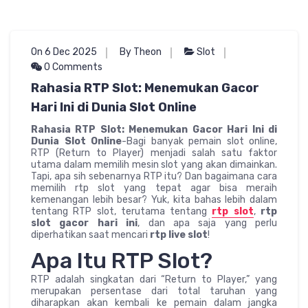
On 6 Dec 2025
By Theon
Slot
0 Comments
Rahasia RTP Slot: Menemukan Gacor
Hari Ini di Dunia Slot Online
Rahasia RTP Slot: Menemukan Gacor Hari Ini di
Dunia Slot Online
-Bagi banyak pemain slot online,
RTP (Return to Player) menjadi salah satu faktor
utama dalam memilih mesin slot yang akan dimainkan.
Tapi, apa sih sebenarnya RTP itu? Dan bagaimana cara
memilih rtp slot yang tepat agar bisa meraih
kemenangan lebih besar? Yuk, kita bahas lebih dalam
tentang RTP slot, terutama tentang
rtp slot
,
rtp
slot gacor hari ini
, dan apa saja yang perlu
diperhatikan saat mencari
rtp live slot
!
Apa Itu RTP Slot?
RTP adalah singkatan dari “Return to Player,” yang
merupakan persentase dari total taruhan yang
diharapkan akan kembali ke pemain dalam jangka