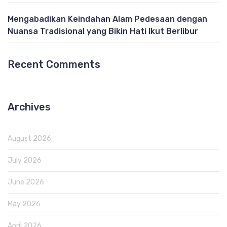
Mengabadikan Keindahan Alam Pedesaan dengan
Nuansa Tradisional yang Bikin Hati Ikut Berlibur
Recent Comments
Archives
August 2026
July 2026
June 2026
May 2026
April 2026