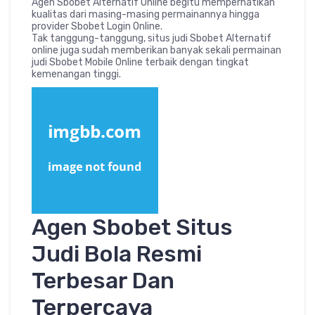
Agen Sbobet Alternatif Online begitu memperhatikan
kualitas dari masing-masing permainannya hingga
provider Sbobet Login Online.
Tak tanggung-tanggung, situs judi Sbobet Alternatif
online juga sudah memberikan banyak sekali permainan
judi Sbobet Mobile Online terbaik dengan tingkat
kemenangan tinggi.
Agen Sbobet Situs
Judi Bola Resmi
Terbesar Dan
Terpercaya